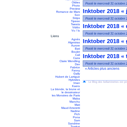
Oldies
Posté le mercredi 31 octobre 
Photo
Preview
Inktober 2018 « j
Romance de Mars
Son
Strips
Posté le mercredi 31 octobre 
Tipeee
Tweets
Inktober 2018 « 
Vidéo
Vu / lu
Posté le mercredi 31 octobre 
Liens
Agnès
Inktober 2018 « g
Algesiras
Aurore
Posté le mercredi 31 octobre 
Bati
Boulet
Inktober 2018 « 
Cali
Caza
Claire Wendling
Posté le mercredi 31 octobre 
Dav
Fabrice
« Articles plus anciens
Fanny
Gally
Hubert de Lartigue
Hybrides
Le Blog des bellaminettes est p
Iman
Kaeru
La blonde, la brune et
le dessinateur
les Monstres de Paris
Maba
Manchu
Mati
Maud Amoretti
Nadine
Pich
Pona
Sam
Sandrine
Tomkat