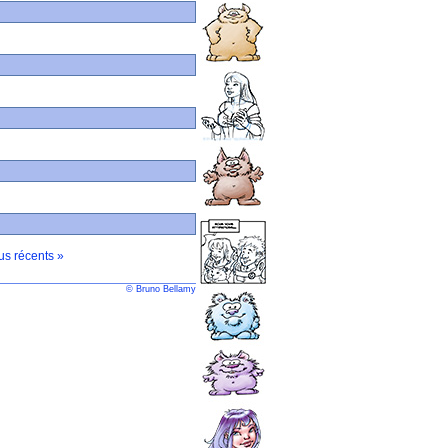
lus récents »
© Bruno Bellamy