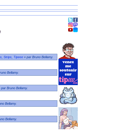
s
,
Strips
,
Tipeee
» par Bruno Bellamy.
runo Bellamy.
 par Bruno Bellamy.
uno Bellamy.
uno Bellamy.