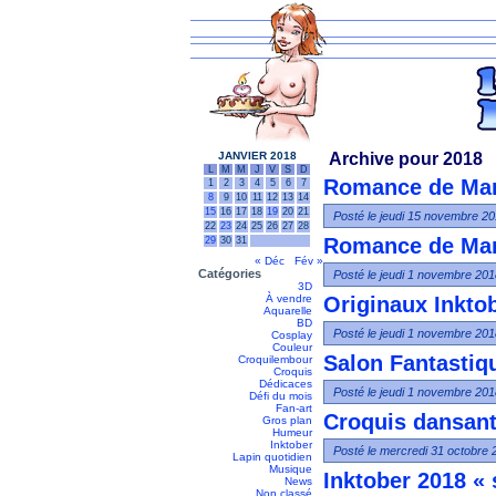
JANVIER 2018
Archive pour 2018
L
M
M
J
V
S
D
Romance de Mars 
1
2
3
4
5
6
7
8
9
10
11
12
13
14
15
16
17
18
19
20
21
Posté le jeudi 15 novembre 20
22
23
24
25
26
27
28
Romance de Mars 
29
30
31
« Déc
Fév »
Catégories
Posté le jeudi 1 novembre 201
3D
À vendre
Originaux Inkto
Aquarelle
BD
Posté le jeudi 1 novembre 201
Cosplay
Couleur
Salon Fantastiqu
Croquilembour
Croquis
Dédicaces
Posté le jeudi 1 novembre 201
Défi du mois
Fan-art
Croquis dansant
Gros plan
Humeur
Inktober
Posté le mercredi 31 octobre 
Lapin quotidien
Musique
Inktober 2018 « 
News
Non classé