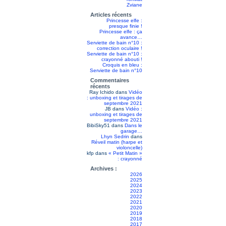
Zviane
Articles récents
Princesse elfe :
presque finie !
Princesse elfe : ça
avance…
Serviette de bain n°10 :
correction oculaire !
Serviette de bain n°10 :
crayonné abouti !
Croquis en bleu :
Serviette de bain n°10
Commentaires
récents
Ray Ichido
dans
Vidéo
: unboxing et tirages de
septembre 2021
JB
dans
Vidéo :
unboxing et tirages de
septembre 2021
BibiSky51
dans
Dans le
garage…
Lhyn Sedrin
dans
Réveil matin (harpe et
violoncelle)
kfp
dans
« Petit Matin »
: crayonné
Archives :
2026
2025
2024
2023
2022
2021
2020
2019
2018
2017