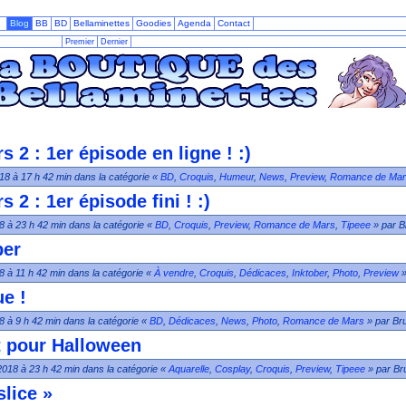
Blog
BB
BD
Bellaminettes
Goodies
Agenda
Contact
Premier
Dernier
2 : 1er épisode en ligne ! :)
18 à 17 h 42 min dans la catégorie «
BD
,
Croquis
,
Humeur
,
News
,
Preview
,
Romance de Mar
2 : 1er épisode fini ! :)
8 à 23 h 42 min dans la catégorie «
BD
,
Croquis
,
Preview
,
Romance de Mars
,
Tipeee
» par B
ber
8 à 11 h 42 min dans la catégorie «
À vendre
,
Croquis
,
Dédicaces
,
Inktober
,
Photo
,
Preview
»
e !
8 à 9 h 42 min dans la catégorie «
BD
,
Dédicaces
,
News
,
Photo
,
Romance de Mars
» par Br
 pour Halloween
2018 à 23 h 42 min dans la catégorie «
Aquarelle
,
Cosplay
,
Croquis
,
Preview
,
Tipeee
» par Br
slice »