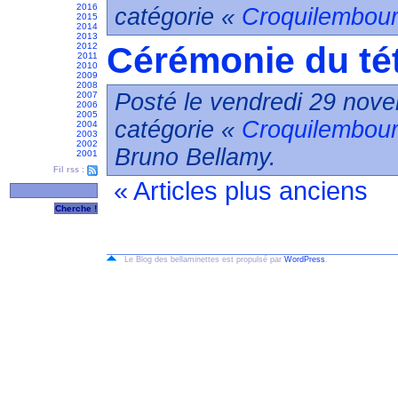
2016
catégorie «
Croquilembour
2015
2014
2013
Cérémonie du tét
2012
2011
2010
2009
2008
Posté le vendredi 29 nove
2007
2006
2005
catégorie «
Croquilembour
2004
2003
2002
Bruno Bellamy.
2001
Fil rss :
« Articles plus anciens
Le Blog des bellaminettes est propulsé par
WordPress
.