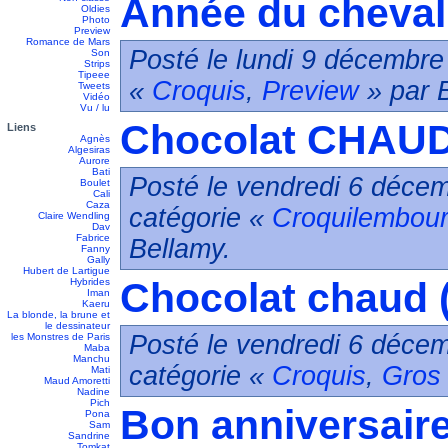
Année du cheval
Oldies
Photo
Preview
Romance de Mars
Posté le lundi 9 décembre
Son
Strips
Tipeee
«
Croquis
,
Preview
» par 
Tweets
Vidéo
Vu / lu
Chocolat CHAUD
Liens
Agnès
Algesiras
Aurore
Bati
Posté le vendredi 6 décem
Boulet
Cali
Caza
catégorie «
Croquilembour
Claire Wendling
Dav
Fabrice
Bellamy.
Fanny
Gally
Hubert de Lartigue
Chocolat chaud (
Hybrides
Iman
Kaeru
La blonde, la brune et
le dessinateur
Posté le vendredi 6 décem
les Monstres de Paris
Maba
Manchu
catégorie «
Croquis
,
Gros 
Mati
Maud Amoretti
Nadine
Pich
Bon anniversaire 
Pona
Sam
Sandrine
Tomkat