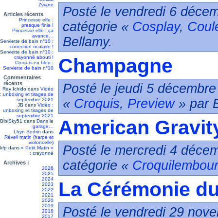
Zviane
Posté le vendredi 6 décem
Articles récents
Princesse elfe :
catégorie «
Cosplay
,
Coul
presque finie !
Princesse elfe : ça
avance…
Bellamy.
Serviette de bain n°10 :
correction oculaire !
Serviette de bain n°10 :
crayonné abouti !
Champagne
Croquis en bleu :
Serviette de bain n°10
Commentaires
récents
Posté le jeudi 5 décembre
Ray Ichido
dans
Vidéo
: unboxing et tirages de
«
Croquis
,
Preview
» par 
septembre 2021
JB
dans
Vidéo :
unboxing et tirages de
septembre 2021
American Gravit
BibiSky51
dans
Dans le
garage…
Lhyn Sedrin
dans
Réveil matin (harpe et
violoncelle)
Posté le mercredi 4 décem
kfp
dans
« Petit Matin »
: crayonné
catégorie «
Croquilembour
Archives :
2026
2025
2024
La Cérémonie du
2023
2022
2021
2020
2019
Posté le vendredi 29 nove
2018
2017