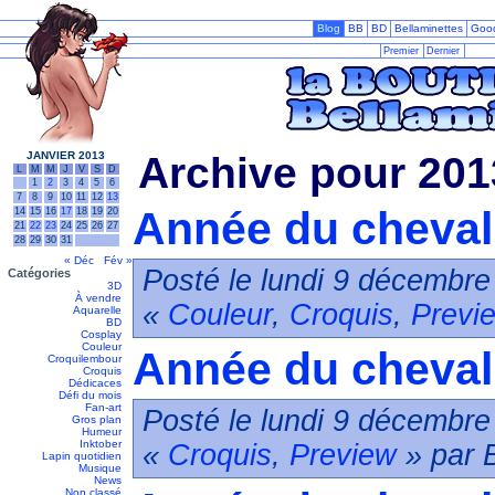
Blog
BB
BD
Bellaminettes
Goo
Premier
Dernier
JANVIER 2013
Archive pour 201
L
M
M
J
V
S
D
1
2
3
4
5
6
7
8
9
10
11
12
13
Année du cheval 
14
15
16
17
18
19
20
21
22
23
24
25
26
27
28
29
30
31
« Déc
Fév »
Posté le lundi 9 décembre
Catégories
3D
À vendre
«
Couleur
,
Croquis
,
Previ
Aquarelle
BD
Cosplay
Couleur
Année du cheval
Croquilembour
Croquis
Dédicaces
Défi du mois
Fan-art
Posté le lundi 9 décembre
Gros plan
Humeur
Inktober
«
Croquis
,
Preview
» par 
Lapin quotidien
Musique
News
Non classé