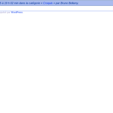
5 à 19 h 02 min dans la catégorie «
Croquis
» par Bruno Bellamy.
ropulsé par
WordPress
.