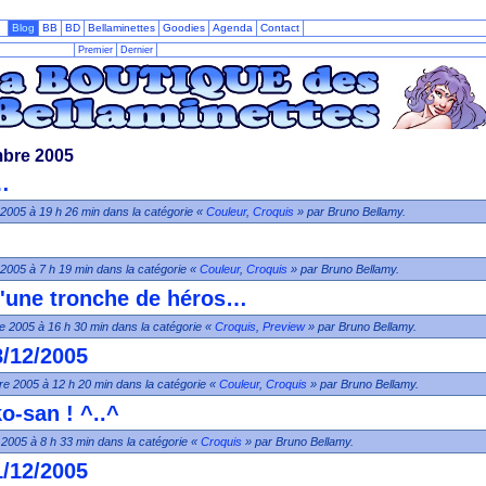
Blog
BB
BD
Bellaminettes
Goodies
Agenda
Contact
Premier
Dernier
mbre 2005
…
2005 à 19 h 26 min dans la catégorie «
Couleur
,
Croquis
» par Bruno Bellamy.
2005 à 7 h 19 min dans la catégorie «
Couleur
,
Croquis
» par Bruno Bellamy.
d'une tronche de héros…
e 2005 à 16 h 30 min dans la catégorie «
Croquis
,
Preview
» par Bruno Bellamy.
8/12/2005
e 2005 à 12 h 20 min dans la catégorie «
Couleur
,
Croquis
» par Bruno Bellamy.
o-san ! ^..^
2005 à 8 h 33 min dans la catégorie «
Croquis
» par Bruno Bellamy.
1/12/2005