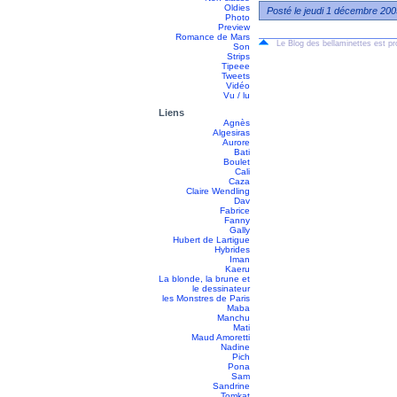
Oldies
Posté le jeudi 1 décembre 200
Photo
Preview
Romance de Mars
Le Blog des bellaminettes est p
Son
Strips
Tipeee
Tweets
Vidéo
Vu / lu
Liens
Agnès
Algesiras
Aurore
Bati
Boulet
Cali
Caza
Claire Wendling
Dav
Fabrice
Fanny
Gally
Hubert de Lartigue
Hybrides
Iman
Kaeru
La blonde, la brune et
le dessinateur
les Monstres de Paris
Maba
Manchu
Mati
Maud Amoretti
Nadine
Pich
Pona
Sam
Sandrine
Tomkat