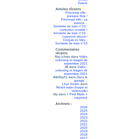
Zviane
Articles récents
Princesse elfe :
presque finie !
Princesse elfe : ça
avance…
Serviette de bain n°10 :
correction oculaire !
Serviette de bain n°10 :
crayonné abouti !
Croquis en bleu :
Serviette de bain n°10
Commentaires
récents
Ray Ichido
dans
Vidéo
: unboxing et tirages de
septembre 2021
JB
dans
Vidéo :
unboxing et tirages de
septembre 2021
BibiSky51
dans
Dans le
garage…
Lhyn Sedrin
dans
Réveil matin (harpe et
violoncelle)
kfp
dans
« Petit Matin »
: crayonné
Archives :
2026
2025
2024
2023
2022
2021
2020
2019
2018
2017