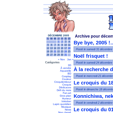
DÉCEMBRE 2005
Archive pour déce
L
M
M
J
V
S
D
Bye bye, 2005 !
1
2
3
4
5
6
7
8
9
10
11
12
13
14
15
16
17
18
Posté le samedi 31 décembre 
19
20
21
22
23
24
25
Noël frisquet !
26
27
28
29
30
31
« Nov
Jan »
Catégories
Posté le samedi 24 décembre 
3D
À vendre
À la recherche 
Aquarelle
BD
Posté le mercredi 21 décembr
Cosplay
Couleur
Le croquis du 1
Croquilembour
Croquis
Dédicaces
Posté le dimanche 18 décembr
Défi du mois
Fan-art
Konnichiwa, nek
Gros plan
Humeur
Inktober
Posté le vendredi 2 décembre 
Lapin quotidien
Musique
Le croquis du 0
News
Non classé