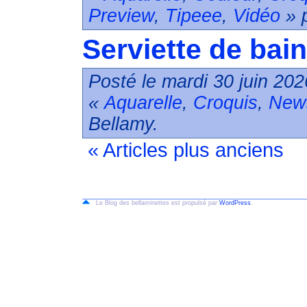
Preview
,
Tipeee
,
Vidéo
» p
Serviette de bain 
Posté le mardi 30 juin 202
«
Aquarelle
,
Croquis
,
New
Bellamy.
« Articles plus anciens
Le Blog des bellaminettes est propulsé par
WordPress
.