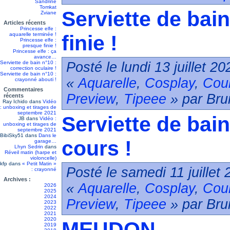
Sandrine
Tomkat
Serviette de bain
Zviane
Articles récents
Princesse elfe :
aquarelle terminée !
finie !
Princesse elfe :
presque finie !
Princesse elfe : ça
avance…
Serviette de bain n°10 :
Posté le lundi 13 juillet 2
correction oculaire !
Serviette de bain n°10 :
«
Aquarelle
,
Cosplay
,
Cou
crayonné abouti !
Commentaires
Preview
,
Tipeee
» par Bru
récents
Ray Ichido
dans
Vidéo
: unboxing et tirages de
septembre 2021
Serviette de bain
JB
dans
Vidéo :
unboxing et tirages de
septembre 2021
BibiSky51
dans
Dans le
cours !
garage…
Lhyn Sedrin
dans
Réveil matin (harpe et
violoncelle)
kfp
dans
« Petit Matin »
Posté le samedi 11 juillet
: crayonné
Archives :
«
Aquarelle
,
Cosplay
,
Cou
2026
2025
2024
Preview
,
Tipeee
» par Bru
2023
2022
2021
2020
MEUDON
2019