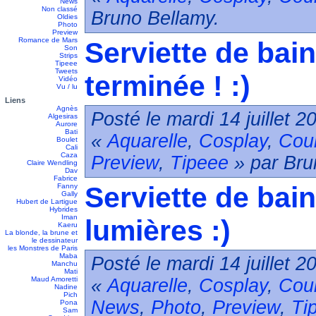
News
Non classé
Bruno Bellamy.
Oldies
Photo
Preview
Romance de Mars
Serviette de bain
Son
Strips
Tipeee
Tweets
terminée ! :)
Vidéo
Vu / lu
Liens
Agnès
Posté le mardi 14 juillet 
Algesiras
Aurore
Bati
«
Aquarelle
,
Cosplay
,
Cou
Boulet
Cali
Caza
Preview
,
Tipeee
» par Bru
Claire Wendling
Dav
Fabrice
Serviette de bain
Fanny
Gally
Hubert de Lartigue
Hybrides
Iman
lumières :)
Kaeru
La blonde, la brune et
le dessinateur
les Monstres de Paris
Maba
Posté le mardi 14 juillet 
Manchu
Mati
Maud Amoretti
«
Aquarelle
,
Cosplay
,
Cou
Nadine
Pich
News
,
Photo
,
Preview
,
Ti
Pona
Sam