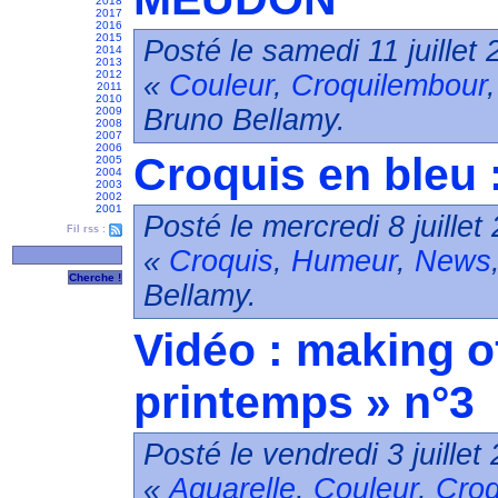
2018
2017
2016
2015
Posté le samedi 11 juillet
2014
2013
2012
«
Couleur
,
Croquilembour
2011
2010
Bruno Bellamy.
2009
2008
2007
2006
Croquis en bleu 
2005
2004
2003
2002
2001
Posté le mercredi 8 juille
Fil rss :
«
Croquis
,
Humeur
,
News
Bellamy.
Vidéo : making o
printemps » n°3
Posté le vendredi 3 juille
«
Aquarelle
,
Couleur
,
Croq