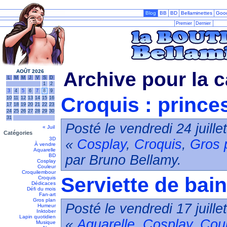
Blog
BB
BD
Bellaminettes
Goo
Premier
Dernier
AOÛT 2026
Archive pour la c
L
M
M
J
V
S
D
1
2
3
4
5
6
7
8
9
Croquis : prince
10
11
12
13
14
15
16
17
18
19
20
21
22
23
24
25
26
27
28
29
30
31
Posté le vendredi 24 juill
« Juil
Catégories
3D
«
Cosplay
,
Croquis
,
Gros 
À vendre
Aquarelle
BD
par Bruno Bellamy.
Cosplay
Couleur
Croquilembour
Serviette de bain
Croquis
Dédicaces
Défi du mois
Fan-art
Gros plan
Posté le vendredi 17 juill
Humeur
Inktober
Lapin quotidien
«
Aquarelle
,
Cosplay
,
Cou
Musique