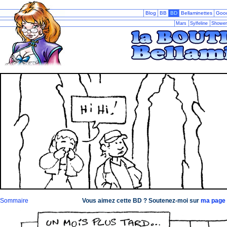
Blog
BB
BD
Bellaminettes
Goo
Mars
Sylfeline
Shower
Sommaire
Vous aimez cette BD ? Soutenez-moi sur
ma page 