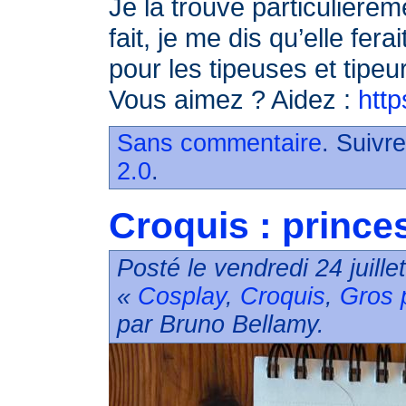
Je la trouve particulièrem
fait, je me dis qu’elle fer
pour les tipeuses et tipeurs
Vous aimez ? Aidez :
http
Sans commentaire
. Suivr
2.0
.
Croquis : prince
Posté le vendredi 24 juill
«
Cosplay
,
Croquis
,
Gros 
par Bruno Bellamy.