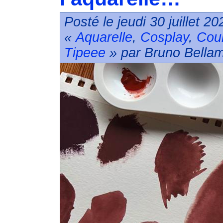
Posté le jeudi 30 juillet 2
«
Aquarelle
,
Cosplay
,
Cou
Tipeee
» par Bruno Bellam