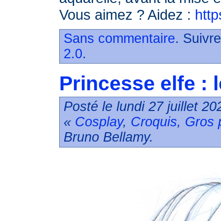
Vous aimez ? Aidez :
http
Sans commentaire
. Suivr
2.0
.
Princesse elfe : 
Posté le lundi 27 juillet 2
«
Cosplay
,
Croquis
,
Gros 
Bruno Bellamy.