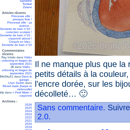
Sandrine
Tomkat
Zviane
Articles récents
Princesse elfe :
presque finie !
Princesse elfe : ça
avance…
Serviette de bain n°10 :
correction oculaire !
Serviette de bain n°10 :
crayonné abouti !
Croquis en bleu :
Serviette de bain n°10
Commentaires
récents
Ray Ichido
dans
Vidéo
: unboxing et tirages de
Il ne manque plus que la r
septembre 2021
JB
dans
Vidéo :
unboxing et tirages de
petits détails à la couleur
septembre 2021
BibiSky51
dans
Dans le
garage…
l’encre dorée, sur les bijo
Lhyn Sedrin
dans
Réveil matin (harpe et
violoncelle)
décolleté… 🙂
kfp
dans
« Petit Matin »
: crayonné
Archives :
2026
Sans commentaire
. Suivr
2025
2024
2.0
.
2023
2022
2021
2020
2019