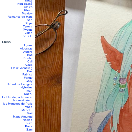
News
Non classé
Oldies
Photo
Preview
Romance de Mars
Son
Strips
Tipeee
Tweets
Vidéo
Vu / lu
Liens
Agnès
Algesiras
Aurore
Bati
Boulet
Cali
Caza
Claire Wendling
Dav
Fabrice
Fanny
Gally
Hubert de Lartigue
Hybrides
Iman
Kaeru
La blonde, la brune et
le dessinateur
les Monstres de Paris
Maba
Manchu
Mati
Maud Amoretti
Nadine
Pich
Pona
Sam