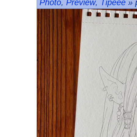
Photo
,
Preview
,
Tipeee
» 