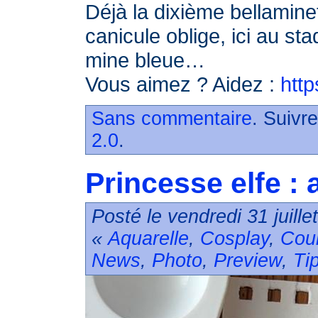
Déjà la dixième bellamine
canicule oblige, ici au st
mine bleue…
Vous aimez ? Aidez :
http
Sans commentaire
. Suivr
2.0
.
Princesse elfe : 
Posté le vendredi 31 juill
«
Aquarelle
,
Cosplay
,
Cou
News
,
Photo
,
Preview
,
Ti