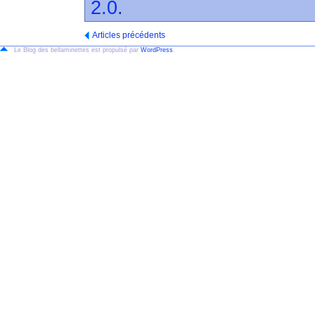
2.0
.
Articles précédents
Le Blog des bellaminettes est propulsé par
WordPress
.