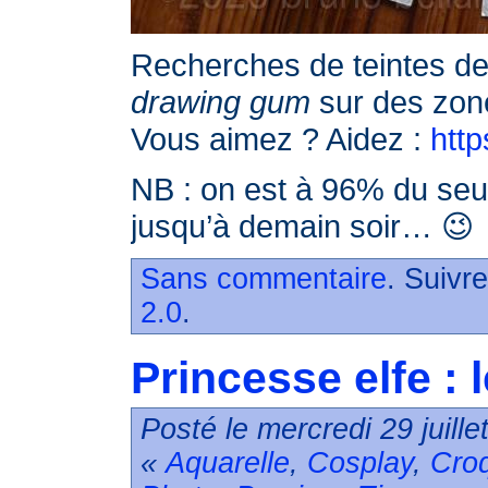
Recherches de teintes de
drawing gum
sur des zone
Vous aimez ? Aidez :
http
NB : on est à 96% du seuil 
jusqu’à demain soir… 😉
Sans commentaire
. Suivr
2.0
.
Princesse elfe : le
Posté le mercredi 29 juill
«
Aquarelle
,
Cosplay
,
Cro