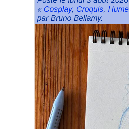
Posté le lundi 3 août 2026
«
Cosplay
,
Croquis
,
Hume
par Bruno Bellamy.