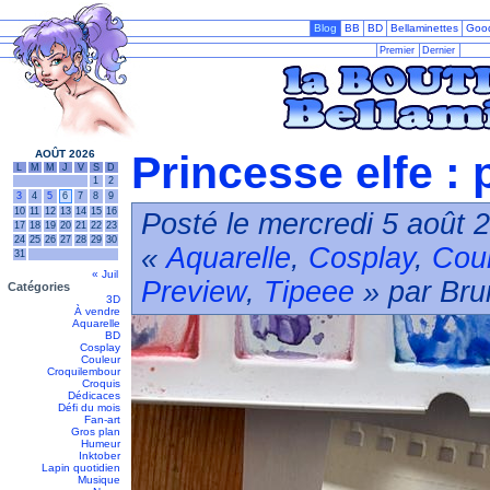
Blog
BB
BD
Bellaminettes
Goo
Premier
Dernier
AOÛT 2026
Princesse elfe : 
L
M
M
J
V
S
D
1
2
3
4
5
6
7
8
9
10
11
12
13
14
15
16
Posté le mercredi 5 août 
17
18
19
20
21
22
23
24
25
26
27
28
29
30
«
Aquarelle
,
Cosplay
,
Cou
31
« Juil
Preview
,
Tipeee
» par Bru
Catégories
3D
À vendre
Aquarelle
BD
Cosplay
Couleur
Croquilembour
Croquis
Dédicaces
Défi du mois
Fan-art
Gros plan
Humeur
Inktober
Lapin quotidien
Musique