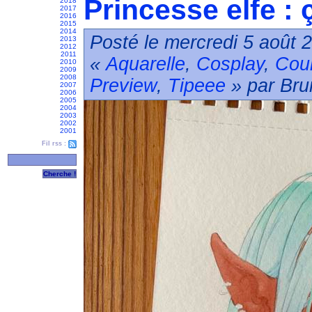
Princesse elfe :
2018
2017
2016
2015
2014
Posté le mercredi 5 août 
2013
2012
2011
«
Aquarelle
,
Cosplay
,
Cou
2010
2009
2008
Preview
,
Tipeee
» par Bru
2007
2006
2005
2004
2003
2002
2001
Fil rss :